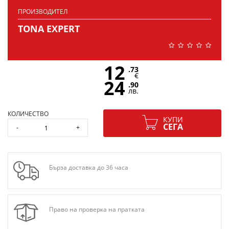
ПРОИЗВОДИТЕЛ
TONA EXPERT
12
.73
€
24
.90
лв.
КОЛИЧЕСТВО
КУПИ
СЕГА
-
+
Бърза доставка до 36 часа
Право на проверка на пратката