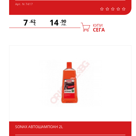
Арт. N 7417
7
14
.62
.90
€
лв.
КУПИ
СЕГА
SONAX АВТОШАМПОАН 2L