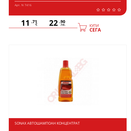
Арт. N 7416
11
22
.71
.90
€
лв.
КУПИ
СЕГА
SONAX АВТОШАМПОАН КОНЦЕНТРАТ