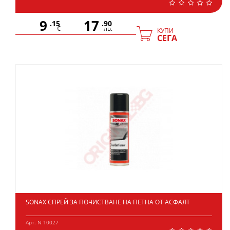
9
17
.15
.90
€
лв.
КУПИ
СЕГА
SONAX СПРЕЙ ЗА ПОЧИСТВАНЕ НА ПЕТНА ОТ АСФАЛТ
Арт. N 10027