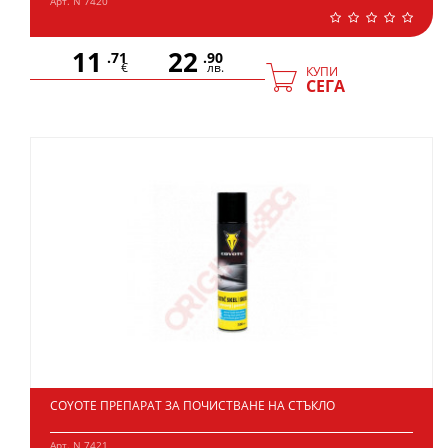
Арт. N 7420
11
22
.71
.90
€
лв.
КУПИ
СЕГА
COYOTE ПРЕПАРАТ ЗА ПОЧИСТВАНЕ НА СТЪКЛО
Арт. N 7421