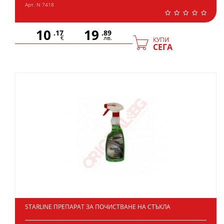
Арт. N 7418
10
19
.17
.89
€
лв.
КУПИ
СЕГА
STARLINE ПРЕПАРАТ ЗА ПОЧИСТВАНЕ НА СТЪКЛА