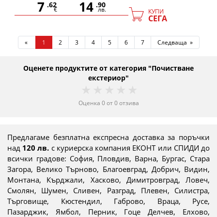
7
14
.62
.90
€
лв.
КУПИ
СЕГА
«
1
2
3
4
5
6
7
Следваща »
Оценете продуктите от категория "Почистване
екстериор"
1 star
2 stars
3 stars
4 stars
5 stars
Оценка
0
от
0
отзива
Предлагаме безплатна експресна доставка за поръчки
над
120 лв.
с куриерска компания ЕКОНТ или СПИДИ до
всички градове: София, Пловдив, Варна, Бургас, Стара
Загора, Велико Търново, Благоевград, Добрич, Видин,
Монтана, Кърджали, Хасково, Димитровград, Ловеч,
Смолян, Шумен, Сливен, Разград, Плевен, Силистра,
Търговище, Кюстендил, Габрово, Враца, Русе,
Пазарджик, Ямбол, Перник, Гоце Делчев, Елхово,