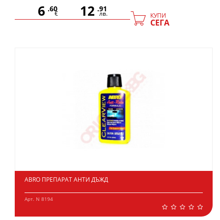
6
12
.60
.91
€
лв.
КУПИ
СЕГА
ABRO ПРЕПАРАТ АНТИ ДЪЖД
Арт. N 8194