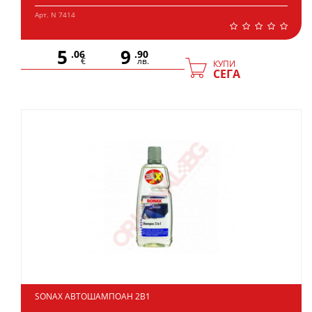
Арт. N 7414
5
9
.06
.90
€
лв.
КУПИ
СЕГА
SONAX АВТОШАМПОАН 2В1