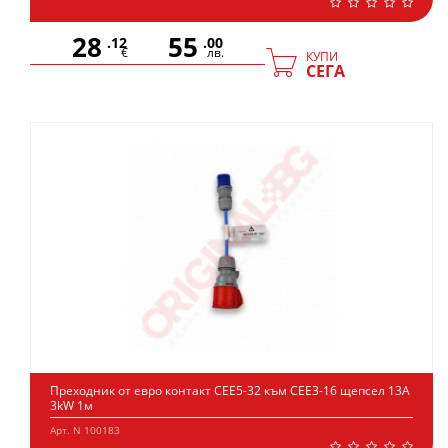
28
55
.12
.00
€
лв.
КУПИ
СЕГА
Преходник от евро контакт CEE5-32 към CEE3-16 щепсел 13A
3kW 1м
Арт. N 100183