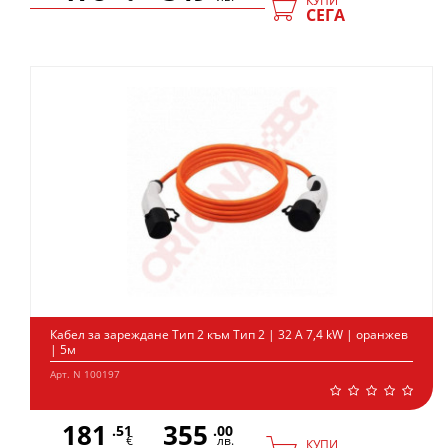
КУПИ
СЕГА
Кабел за зареждане Тип 2 към Тип 2 | 32 А 7,4 kW | оранжев
| 5м
Арт. N 100197
181
355
.51
.00
€
лв.
КУПИ