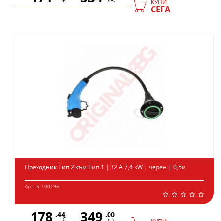
€
лв.
КУПИ
СЕГА
Преходник Тип 2 към Тип 1 | 32 А 7,4 kW | черен | 0,5м
Арт. N 100196
178
349
.44
.00
€
лв.