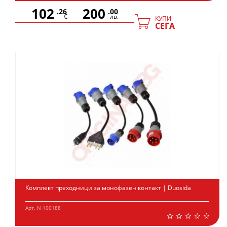
102
200
.26
.00
€
лв.
КУПИ
СЕГА
Комплект преходници за монофазен контакт | Duosida
Арт. N 100188