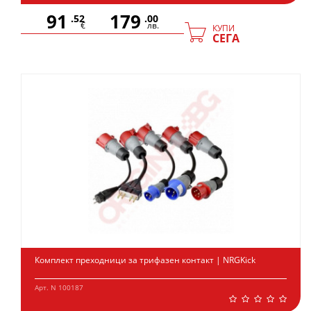
91
179
.52
.00
€
лв.
КУПИ
СЕГА
Комплект преходници за трифазен контакт | NRGKick
Арт. N 100187