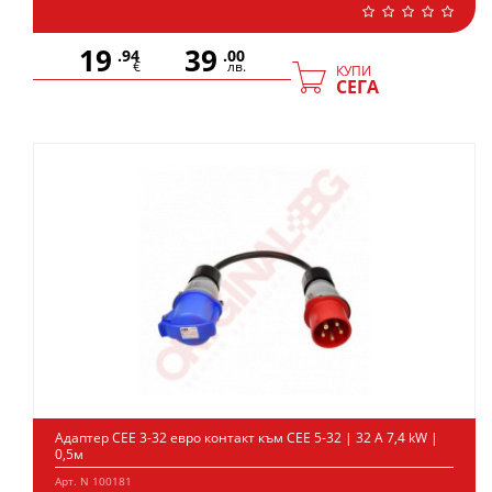
19
39
.94
.00
€
лв.
КУПИ
СЕГА
Адаптер CEE 3-32 евро контакт към CEE 5-32 | 32 А 7,4 kW |
0,5м
Арт. N 100181