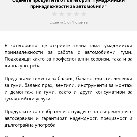
Оценете продуктите от категория "Гумаджийски
принадлежности за автомобили"
1 star
2 stars
3 stars
4 stars
5 stars
Оценка
5
от
1
отзива
В категорията ще откриете пълна гама гумаджийски
принадлежности за работа с автомобилни гуми.
Подходящи както за професионални сервизи, така и за
лична употреба.
Предлагаме тежести за баланс, баланс тежести, лепенки
за гуми, баланс прах, вентили, инструменти за монтаж
и демонтаж на гуми, както и други консумативи за
гумаджийски услуги.
Продуктите са съобразени с нуждите на съвременните
автосервизи и гарантират надеждност, прецизност и
дълготрайна употреба.