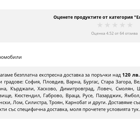
Оценете продуктите от категория "
1 star
2 stars
3 star
4 s
5
Оценка
4.52
от
64
отзива
ромобили
агаме безплатна експресна доставка за поръчки над
120 лв.
и градове: София, Пловдив, Варна, Бургас, Стара Загора, В
на, Кърджали, Хасково, Димитровград, Ловеч, Смолян, Ш
вище, Кюстендил, Габрово, Враца, Русе, Пазарджик, Ямбол,
нски, Лом, Силистра, Троян, Карнобат и други. Доставяме съ
кти със специфична доставка, моля прочетете условията тук.