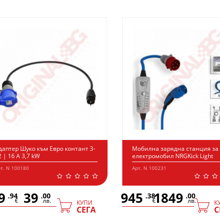
даптер Шуко към Евро контант 3-
Мобилна зарядна станция за
2 | 16 А 3,7 kW
електромобил NRGKick Light
т. N 100180
Арт. N 100231
9
39
945
1849
.94
.00
.38
.00
€
лв.
€
лв.
КУПИ
К
СЕГА
С