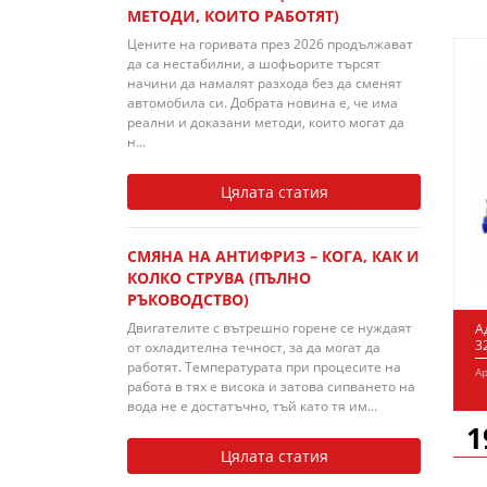
МЕТОДИ, КОИТО РАБОТЯТ)
Цените на горивата през 2026 продължават
да са нестабилни, а шофьорите търсят
начини да намалят разхода без да сменят
автомобила си. Добрата новина е, че има
реални и доказани методи, които могат да
н...
Цялата статия
СМЯНА НА АНТИФРИЗ – КОГА, КАК И
КОЛКО СТРУВА (ПЪЛНО
РЪКОВОДСТВО)
Двигателите с вътрешно горене се нуждаят
А
3
от охладителна течност, за да могат да
работят. Температурата при процесите на
Ар
работа в тях е висока и затова сипването на
вода не е достатъчно, тъй като тя им...
1
Цялата статия