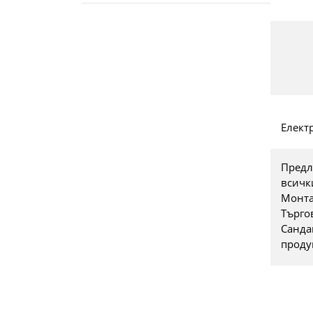
Елект
Предл
всичк
Монта
Търго
Санда
проду