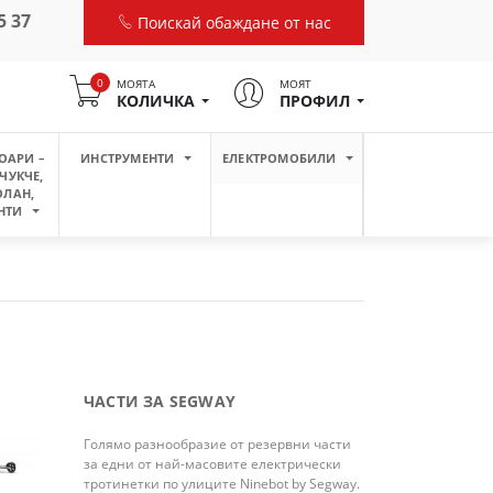
5 37
Поискай обаждане от нас
0
МОЯТА
МОЯТ
КОЛИЧКА
ПРОФИЛ
ОАРИ –
ИНСТРУМЕНТИ
ЕЛЕКТРОМОБИЛИ
ЧУКЧЕ,
ОЛАН,
НТИ
ЧАСТИ ЗА SEGWAY
Голямо разнообразие от резервни части
за едни от най-масовите електрически
тротинетки по улиците Ninebot by Segway.