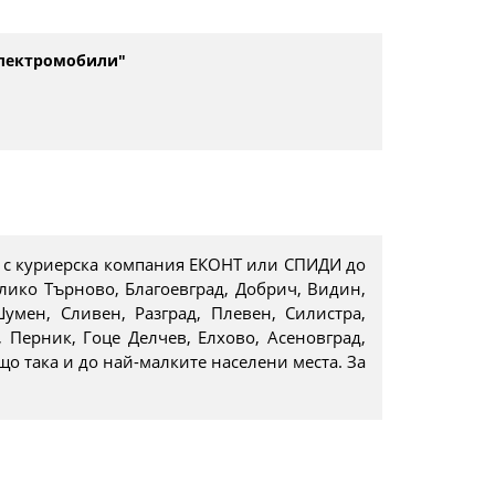
Електромобили"
s
tars
 stars
с куриерска компания ЕКОНТ или СПИДИ до
елико Търново, Благоевград, Добрич, Видин,
умен, Сливен, Разград, Плевен, Силистра,
 Перник, Гоце Делчев, Елхово, Асеновград,
що така и до най-малките населени места. За