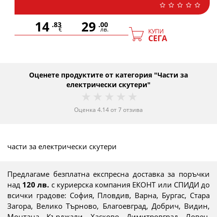
14
29
.83
.00
€
лв.
КУПИ
СЕГА
Оценете продуктите от категория "Части за
електрически скутери"
1 star
2 stars
3 stars
4 stars
5 stars
Оценка
4.14
от
7
отзива
части за електрически скутери
Предлагаме безплатна експресна доставка за поръчки
над
120 лв.
с куриерска компания ЕКОНТ или СПИДИ до
всички градове: София, Пловдив, Варна, Бургас, Стара
Загора, Велико Търново, Благоевград, Добрич, Видин,
Монтана, Кърджали, Хасково, Димитровград, Ловеч,