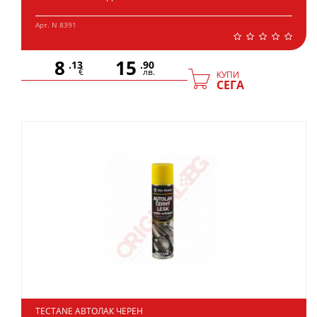
Арт. N 8391
8
15
.13
.90
€
лв.
КУПИ
СЕГА
TECTANE АВТОЛАК ЧЕРЕН