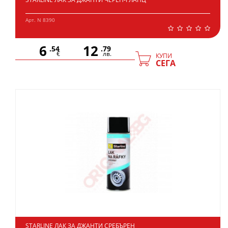
Арт. N 8390
6
12
.54
.79
€
лв.
КУПИ
СЕГА
STARLINE ЛАК ЗА ДЖАНТИ СРЕБЪРЕН