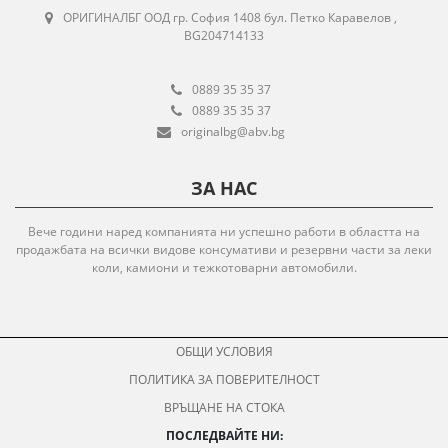
ОРИГИНАЛБГ ООД гр. София 1408 бул. Петко Каравелов ,
BG204714133
0889 35 35 37
0889 35 35 37
originalbg@abv.bg
ЗА НАС
Вече години наред компанията ни успешно работи в областта на
продажбата на всички видове консумативи и резервни части за леки
коли, камиони и тежкотоварни автомобили.
ОБЩИ УСЛОВИЯ
ПОЛИТИКА ЗА ПОВЕРИТЕЛНОСТ
ВРЪЩАНЕ НА СТОКА
ПОСЛЕДВАЙТЕ НИ: