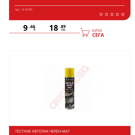
Арт. N 8395
9
18
.66
.89
€
лв.
КУПИ
СЕГА
TECTANE АВТОЛАК ЧЕРЕН-МАТ