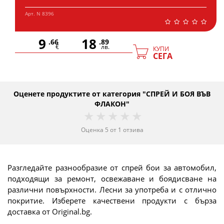
Арт. N 8396
9
18
.66
.89
€
лв.
КУПИ
СЕГА
Оценете продуктите от категория "СПРЕЙ И БОЯ ВЪВ
ФЛАКОН"
1 star
2 stars
3 stars
4 stars
5 stars
Оценка
5
от
1
отзива
Разгледайте разнообразие от спрей бои за автомобил,
подходящи за ремонт, освежаване и боядисване на
различни повърхности. Лесни за употреба и с отлично
покритие. Изберете качествени продукти с бърза
доставка от Original.bg.