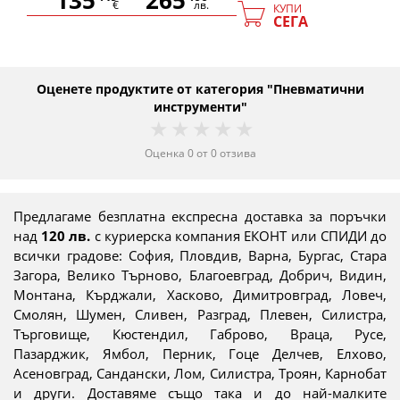
135
265
€
лв.
КУПИ
СЕГА
Оценете продуктите от категория "Пневматични
инструменти"
1 star
2 stars
3 stars
4 stars
5 stars
Оценка
0
от
0
отзива
Предлагаме безплатна експресна доставка за поръчки
над
120 лв.
с куриерска компания ЕКОНТ или СПИДИ до
всички градове: София, Пловдив, Варна, Бургас, Стара
Загора, Велико Търново, Благоевград, Добрич, Видин,
Монтана, Кърджали, Хасково, Димитровград, Ловеч,
Смолян, Шумен, Сливен, Разград, Плевен, Силистра,
Търговище, Кюстендил, Габрово, Враца, Русе,
Пазарджик, Ямбол, Перник, Гоце Делчев, Елхово,
Асеновград, Сандански, Лом, Силистра, Троян, Карнобат
и други. Доставяме също така и до най-малките