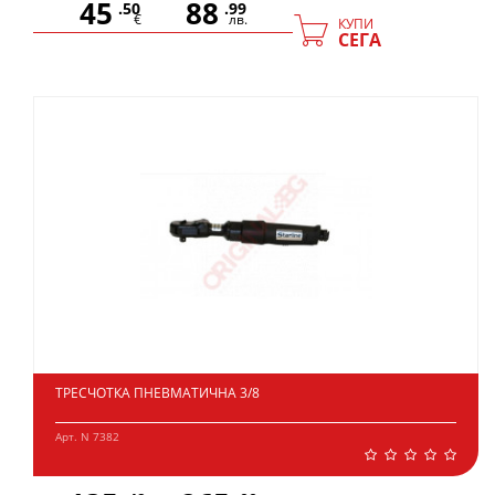
45
88
.50
.99
€
лв.
КУПИ
СЕГА
ТРЕСЧОТКА ПНЕВМАТИЧНА 3/8
Арт. N 7382