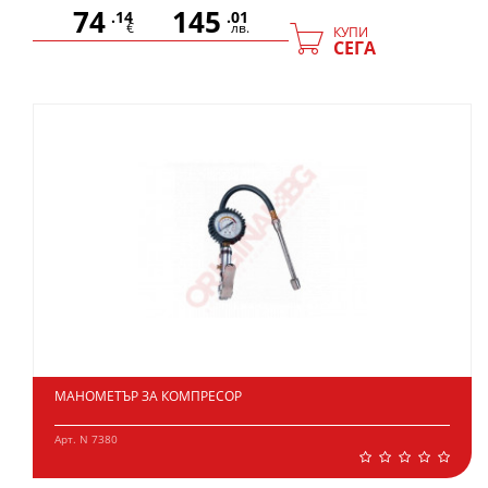
74
145
.14
.01
€
лв.
КУПИ
СЕГА
МАНОМЕТЪР ЗА КОМПРЕСОР
Арт. N 7380