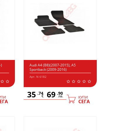
-)
Audi A4 (B8)(2007-2015), A5
Sportback (2009-2016)
Арт. N 6182
35
69
.74
.90
€
лв.
УПИ
КУПИ
ЕГА
СЕГА