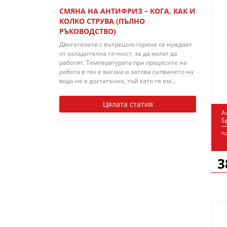
СМЯНА НА АНТИФРИЗ – КОГА, КАК И
КОЛКО СТРУВА (ПЪЛНО
РЪКОВОДСТВО)
Двигателите с вътрешно горене се нуждаят
от охладителна течност, за да могат да
работят. Температурата при процесите на
работа в тях е висока и затова сипването на
вода не е достатъчно, тъй като тя им...
Цялата статия
A
S
Ар
3