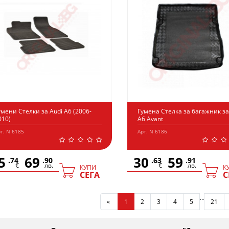
умени Стелки за Audi A6 (2006-
Гумена Стелка за багажник за
010)
A6 Avant
т. N 6185
Арт. N 6186
5
69
30
59
.74
.90
.63
.91
€
лв.
€
лв.
КУПИ
К
СЕГА
С
…
«
1
2
3
4
5
21