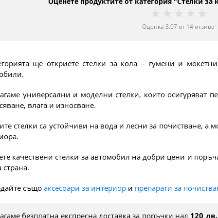
Оценете продуктите от категория "Стелки за 
1 star
2 stars
3 star
4 s
5
Оценка
3.07
от
14
отзива
егорията ще откриете стелки за кола – гумени и мокетн
обили.
агаме универсални и моделни стелки, които осигуряват п
сяване, влага и износване.
ите стелки са устойчиви на вода и лесни за почистване, а 
иора.
ете качествени стелки за автомобил на добри цени и поръчай
 страна.
едайте също
аксесоари за интериор
и
препарати за почиства
агаме безплатна експресна доставка за поръчки над
120 лв.