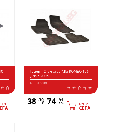
10-)
Гумени Стелки за Alfa ROMEO 156
(1997-2005)
Арт. N 6080
38
74
.30
.91
€
лв.
УПИ
КУПИ
ЕГА
СЕГА