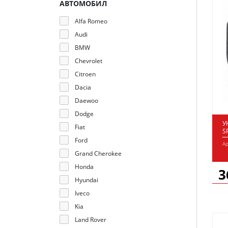
АВТОМОБИЛ
Alfa Romeo
Audi
BMW
Chevrolet
Citroen
Dacia
Daewoo
Dodge
У
Fiat
S
Ford
Ар
Grand Cherokee
Honda
3
Hyundai
Iveco
Kia
Land Rover