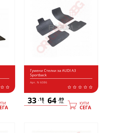
Гумени Стелки за AUDI A3
Sportback
Арт. N 6086
33
64
.18
.89
€
лв.
УПИ
КУПИ
ЕГА
СЕГА