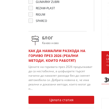
GUMARNY ZUBRI
REZAW-PLAST
RIGUM
SPARCO
БЛОГ
Какво ново
КАК ДА НАМАЛИМ РАЗХОДА НА
ГОРИВО ПРЕЗ 2026 (РЕАЛНИ
A
L
МЕТОДИ, КОИТО РАБОТЯТ)
Ар
Цените на горивата през 2026 продължават
да са нестабилни, а шофьорите търсят
начини да намалят разхода без да сменят
3
автомобила си. Добрата новина е, че има
реални и доказани методи, които могат да
н...
Цялата статия