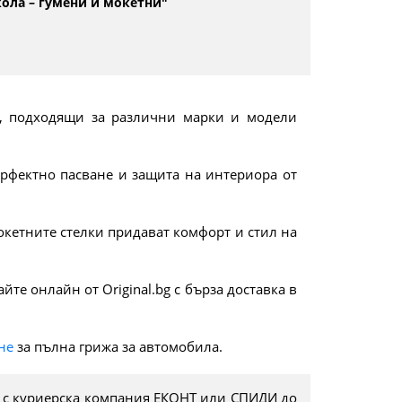
кола – гумени и мокетни"
s
tars
 stars
и, подходящи за различни марки и модели
ерфектно пасване и защита на интериора от
мокетните стелки придават комфорт и стил на
те онлайн от Original.bg с бърза доставка в
не
за пълна грижа за автомобила.
с куриерска компания ЕКОНТ или СПИДИ до