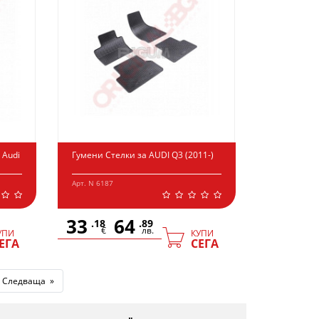
 Audi
Гумени Стелки за AUDI Q3 (2011-)
Арт. N 6187
33
64
.18
.89
€
лв.
УПИ
КУПИ
ЕГА
СЕГА
Следваща »