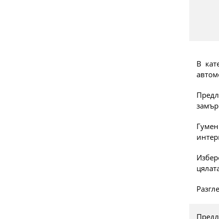
В кат
автом
Предл
замър
Гумен
интер
Избер
цялата
Разгл
Предл