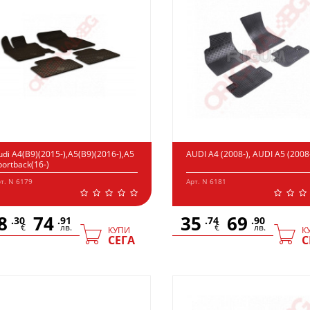
udi A4(B9)(2015-),A5(B9)(2016-),A5
AUDI A4 (2008-), AUDI A5 (2008
portback(16-)
т. N 6179
Арт. N 6181
8
74
35
69
.30
.91
.74
.90
€
лв.
€
лв.
КУПИ
К
СЕГА
С