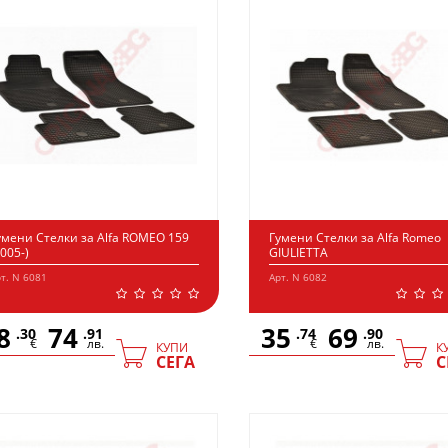
умени Стелки за Alfa ROMEO 159
Гумени Стелки за Alfa Romeo
2005-)
GIULIETTA
т. N 6081
Арт. N 6082
8
74
35
69
.30
.91
.74
.90
€
лв.
€
лв.
КУПИ
К
СЕГА
С