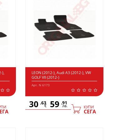
-),
LEON (2012-), Audi A3 (2012-), VW
GOLF VII (2012-)
Арт. N 6173
30
59
.63
.91
€
лв.
УПИ
КУПИ
ЕГА
СЕГА