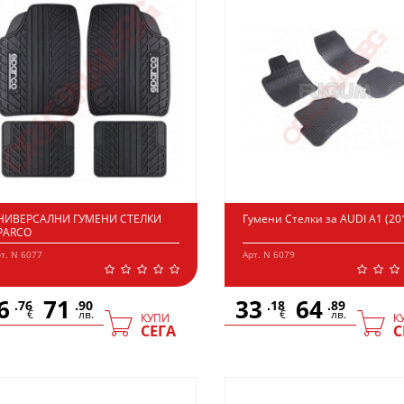
НИВЕРСАЛНИ ГУМЕНИ СТЕЛКИ
Гумени Стелки за AUDI A1 (20
PARCO
т. N 6077
Арт. N 6079
6
71
33
64
.76
.90
.18
.89
€
лв.
€
лв.
КУПИ
К
СЕГА
С