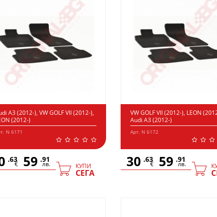
udi A3 (2012-), VW GOLF VII (2012-),
VW GOLF VII (2012-), LEON (2012
EON (2012-)
Audi A3 (2012-)
т. N 6171
Арт. N 6172
0
59
30
59
.63
.91
.63
.91
€
лв.
€
лв.
КУПИ
К
СЕГА
С