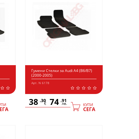
Гумени Стелки за Audi A4 (B6/B7)
(2000-2005)
Арт. N 6178
38
74
.30
.91
€
лв.
УПИ
КУПИ
ЕГА
СЕГА