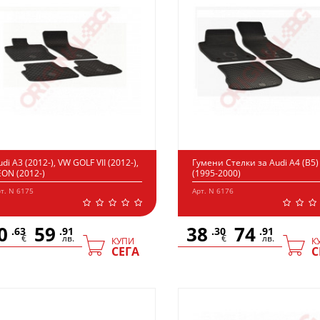
udi A3 (2012-), VW GOLF VII (2012-),
Гумени Стелки за Audi A4 (B5)
EON (2012-)
(1995-2000)
т. N 6175
Арт. N 6176
0
59
38
74
.63
.91
.30
.91
€
лв.
€
лв.
КУПИ
К
СЕГА
С