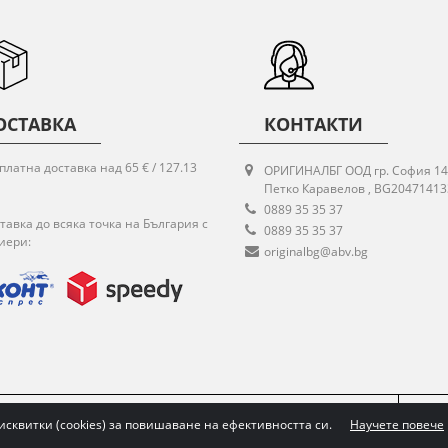
ОСТАВКА
КОНТАКТИ
платна доставка над 65 € / 127.13
ОРИГИНАЛБГ ООД гр. София 14
Петко Каравелов , BG20471413
0889 35 35 37
тавка до всяка точка на България с
0889 35 35 37
иери:
originalbg@abv.bg
НОСТ
ВРЪЩАНЕ НА СТОКА
ПОСЛЕДВАЙТЕ НИ:
исквитки (cookies) за повишаване на ефективността си.
Научете повече