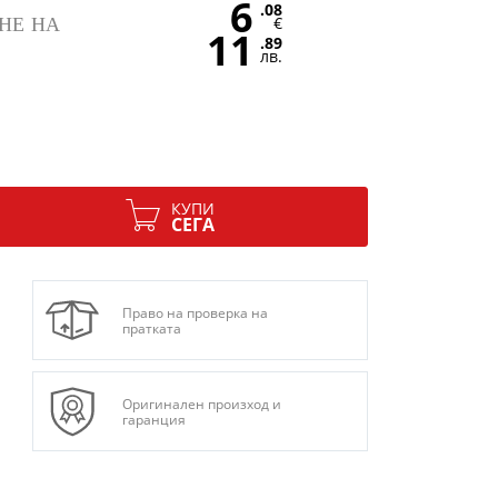
6
.08
€
НЕ НА
11
.89
лв.
КУПИ
СЕГА
Право на проверка на
пратката
Оригинален произход и
гаранция