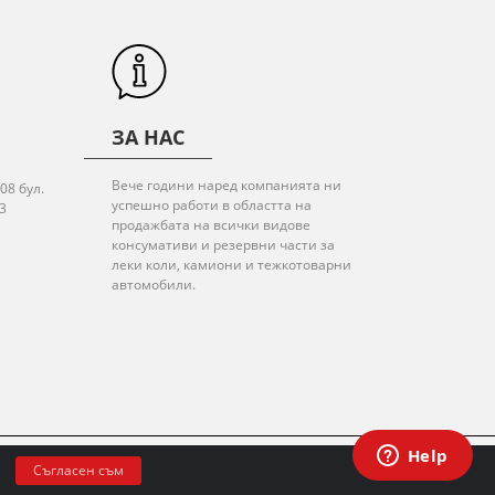
ЗА НАС
Вече години наред компанията ни
08 бул.
успешно работи в областта на
3
продажбата на всички видове
консумативи и резервни части за
леки коли, камиони и тежкотоварни
автомобили.
© 2020 All rights reserved.
Съгласен съм