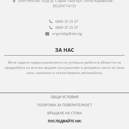
ОРИГИНАЛБГ ООД гр. София 1408 бул. Петко Каравелов ,
BG204714133
0889 35 35 37
0889 35 35 37
originalbg@abv.bg
ЗА НАС
Вече години наред компанията ни успешно работи в областта на
продажбата на всички видове консумативи и резервни части за леки
коли, камиони и тежкотоварни автомобили.
ОБЩИ УСЛОВИЯ
ПОЛИТИКА ЗА ПОВЕРИТЕЛНОСТ
ВРЪЩАНЕ НА СТОКА
ПОСЛЕДВАЙТЕ НИ: