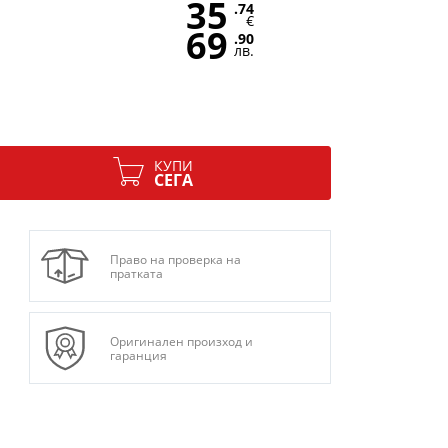
35
.74
€
69
.90
лв.
КУПИ
СЕГА
Право на проверка на
пратката
Оригинален произход и
гаранция