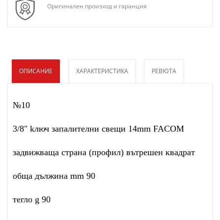
Оригинален произход и гаранция
ОПИСАНИЕ
ХАРАКТЕРИСТИКА
РЕВЮТА
№10
3/8" kлюч запалителни свещи 14mm FACOM
задвижваща страна (профил) вътрешен квадрат
обща дължина mm 90
тегло g 90