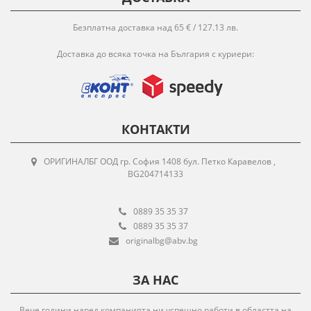
Безплатна доставка над 65 € / 127.13 лв.
Доставка до всяка точка на България с куриери:
КОНТАКТИ
ОРИГИНАЛБГ ООД гр. София 1408 бул. Петко Каравелов ,
BG204714133
0889 35 35 37
0889 35 35 37
originalbg@abv.bg
ЗА НАС
Вече години наред компанията ни успешно работи в областта на