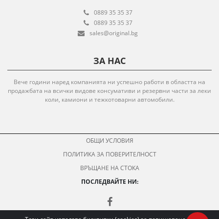
0889 35 35 37
0889 35 35 37
sales@original.bg
ЗА НАС
Вече години наред компанията ни успешно работи в областта на
продажбата на всички видове консумативи и резервни части за леки
коли, камиони и тежкотоварни автомобили.
ОБЩИ УСЛОВИЯ
ПОЛИТИКА ЗА ПОВЕРИТЕЛНОСТ
ВРЪЩАНЕ НА СТОКА
ПОСЛЕДВАЙТЕ НИ: