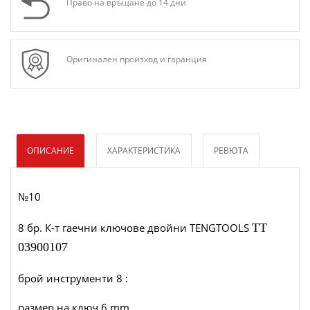
Право на връщане до 14 дни
Оригинален произход и гаранция
ОПИСАНИЕ
ХАРАКТЕРИСТИКА
РЕВЮТА
№10
8 бр. К-т гаечни ключове двойни TENGTOOLS
TT
03900107
брой инструменти 8 :
размер на ключ 6 mm