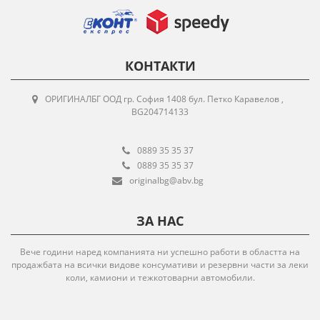
КОНТАКТИ
ОРИГИНАЛБГ ООД гр. София 1408 бул. Петко Каравелов ,
BG204714133
0889 35 35 37
0889 35 35 37
originalbg@abv.bg
ЗА НАС
Вече години наред компанията ни успешно работи в областта на
продажбата на всички видове консумативи и резервни части за леки
коли, камиони и тежкотоварни автомобили.