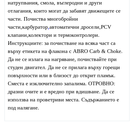
натрупвания, смола, въглеродни и други
отлагания, които могат да забавят движещите се
части. Почиства многобройни
части,карбуратор
,
автоматични дросели,PCV
клапани,колектори и термоконтролери.
Инструкциите: за почистване на всяка част са
върху етикета на флакона с ABRO Carb & Choke.
Да не се излага на нагряване, почиствайте при
студен двигател. Да не се прилага върху горещи
повърхности или в близост до открит пламък.
Сместа е изключително запалима. ОТРОВНО:
дразни очите и е вредно при вдишване. Да се
използва на проветриви места. Съдържанието е
под налягане.