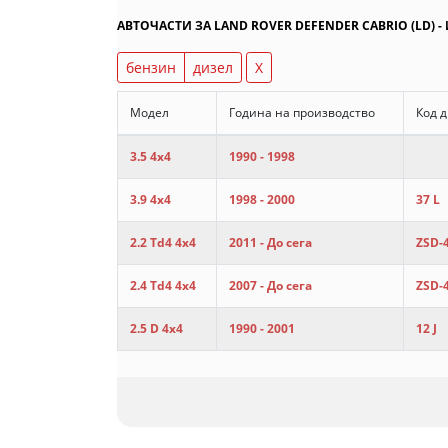
АВТОЧАСТИ ЗА LAND ROVER DEFENDER CABRIO (LD) 
бензин
дизел
X
Модел
Година на производство
Код 
3.5 4x4
1990 - 1998
3.9 4x4
1998 - 2000
37 L
2.2 Td4 4x4
2011 - До сега
ZSD-
2.4 Td4 4x4
2007 - До сега
ZSD-
2.5 D 4x4
1990 - 2001
12 J