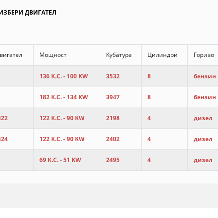
- ИЗБЕРИ ДВИГАТЕЛ
двигател
Мощност
Кубатура
Цилиндри
Гориво
136 К.С. - 100 KW
3532
8
бензин
182 К.С. - 134 KW
3947
8
бензин
422
122 К.С. - 90 KW
2198
4
дизел
424
122 К.С. - 90 KW
2402
4
дизел
69 К.С. - 51 KW
2495
4
дизел