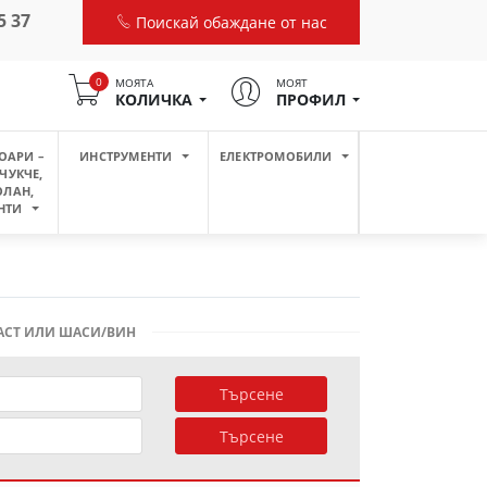
5 37
Поискай обаждане от нас
0
МОЯТА
МОЯТ
КОЛИЧКА
ПРОФИЛ
ОАРИ –
ИНСТРУМЕНТИ
ЕЛЕКТРОМОБИЛИ
ЧУКЧЕ,
ОЛАН,
НТИ
ЧАСТ ИЛИ ШАСИ/ВИН
Търсене
Търсене