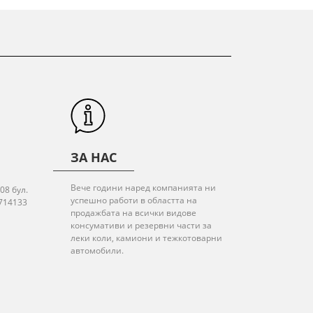
ЗА НАС
Вече години наред компанията ни
08 бул.
успешно работи в областта на
714133
продажбата на всички видове
консумативи и резервни части за
леки коли, камиони и тежкотоварни
автомобили.