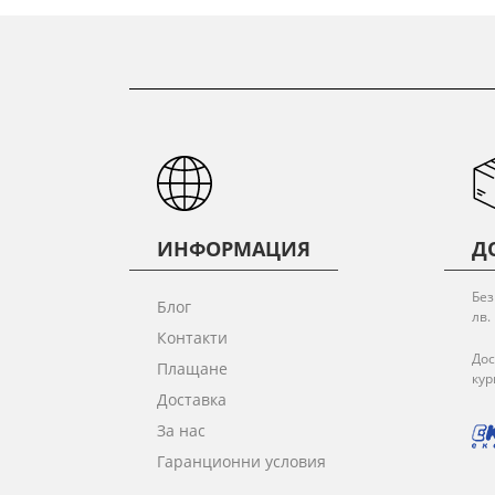
ИНФОРМАЦИЯ
Д
Без
Блог
лв.
Контакти
Дос
Плащане
кур
Доставка
За нас
Гаранционни условия