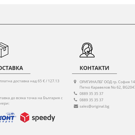
ОСТАВКА
КОНТАКТИ
платна доставка над 65 € / 127.13
ОРИГИНАЛБГ ООД гр. София 14
Петко Каравелов No 62, BG204
0889 35 35 37
тавка до всяка точка на България с
0889 35 35 37
иери:
sales@original.bg