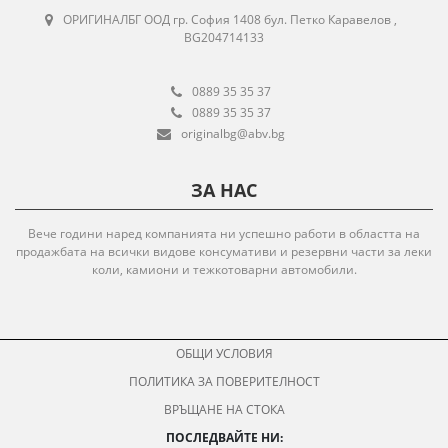
ОРИГИНАЛБГ ООД гр. София 1408 бул. Петко Каравелов ,
BG204714133
0889 35 35 37
0889 35 35 37
originalbg@abv.bg
ЗА НАС
Вече години наред компанията ни успешно работи в областта на
продажбата на всички видове консумативи и резервни части за леки
коли, камиони и тежкотоварни автомобили.
ОБЩИ УСЛОВИЯ
ПОЛИТИКА ЗА ПОВЕРИТЕЛНОСТ
ВРЪЩАНЕ НА СТОКА
ПОСЛЕДВАЙТЕ НИ: