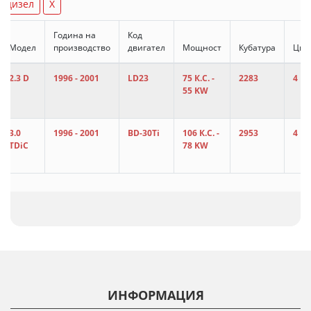
дизел
X
Година на
Код
Модел
производство
двигател
Мощност
Кубатура
Цил
2.3 D
1996 - 2001
LD23
75 К.С. -
2283
4
55 KW
3.0
1996 - 2001
BD-30Ti
106 К.С. -
2953
4
TDiC
78 KW
ИНФОРМАЦИЯ