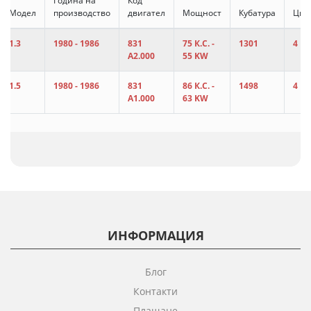
Година на
Код
Модел
производство
двигател
Мощност
Кубатура
Цил
1.3
1980 - 1986
831
75 К.С. -
1301
4
A2.000
55 KW
1.5
1980 - 1986
831
86 К.С. -
1498
4
A1.000
63 KW
ИНФОРМАЦИЯ
Блог
Контакти
Плащане