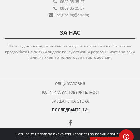
0889 35 35 37
0889 35 35 37
originalbg@abv.bg
ЗА НАС
Вече години наред компанията ни успешно работи в областта на
продажбата на всички видове консумативи и резервни части за леки
коли, камиони и тежкотоварни автомобили.
ОБЩИ УСЛОВИЯ
ПОЛИТИКА ЗА ПОВЕРИТЕЛНОСТ
ВРЪЩАНЕ НА СТОКА
ПОСЛЕДВАЙТЕ НИ:
Този сайт използва бисквитки (cookies) за повишаване на
© 2020 All rights reserved.