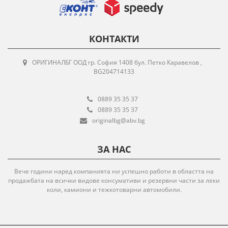
КОНТАКТИ
ОРИГИНАЛБГ ООД гр. София 1408 бул. Петко Каравелов ,
BG204714133
0889 35 35 37
0889 35 35 37
originalbg@abv.bg
ЗА НАС
Вече години наред компанията ни успешно работи в областта на
продажбата на всички видове консумативи и резервни части за леки
коли, камиони и тежкотоварни автомобили.