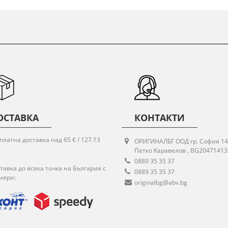
ОСТАВКА
КОНТАКТИ
платна доставка над 65 € / 127.13
ОРИГИНАЛБГ ООД гр. София 14
Петко Каравелов , BG20471413
0889 35 35 37
тавка до всяка точка на България с
0889 35 35 37
иери:
originalbg@abv.bg