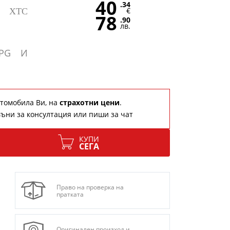
40
.34
€
L XTC
78
.90
лв.
LPG И
томобила Ви, на
страхотни цени
.
ъни за консултация или пиши за чат
КУПИ
СЕГА
Право на проверка на
пратката
Оригинален произход и