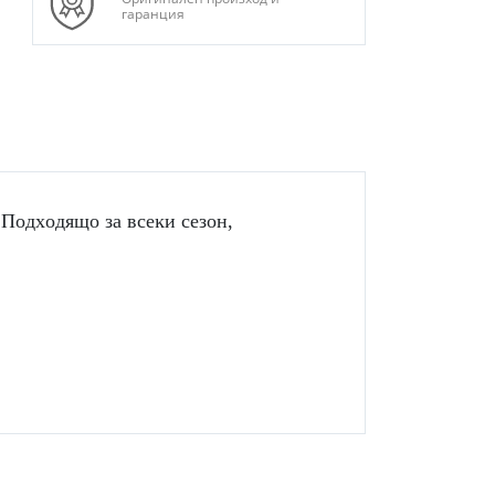
гаранция
oдxoдящo зa вceĸи ceзoн,
