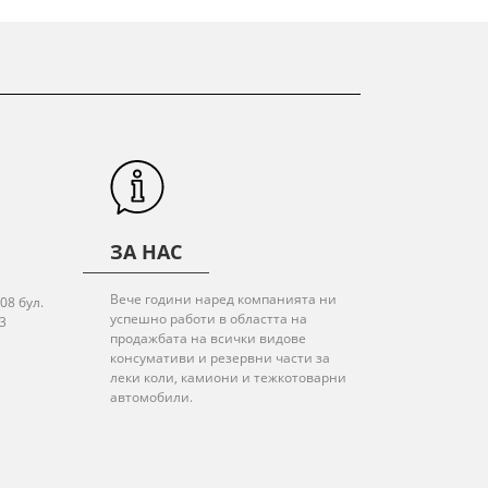
ЗА НАС
Вече години наред компанията ни
08 бул.
успешно работи в областта на
3
продажбата на всички видове
консумативи и резервни части за
леки коли, камиони и тежкотоварни
автомобили.