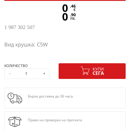
0
.46
€
0
.90
лв.
1 987 302 507
Вид крушка: C5W
КОЛИЧЕСТВО
КУПИ
СЕГА
-
+
Бърза доставка до 36 часа
Право на проверка на пратката