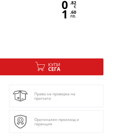
0
.82
€
1
.60
лв.
КУПИ
СЕГА
Право на проверка на
пратката
Оригинален произход и
гаранция