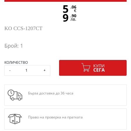
5
.06
€
9
.90
лв.
KO CCS-1207CT
Брой: 1
КОЛИЧЕСТВО
КУПИ
СЕГА
-
+
Бърза доставка до 36 часа
Право на проверка на пратката