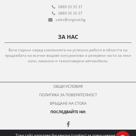
0889 35 35 37
0889 35 35 37
sales@original.bg
ЗА НАС
Вече години наред компанията ни успешно работи в областта на
продажбата на всички видове консумативи и резервни части за леки
коли, камиони и тежкотоварни автомобили.
ОБЩИ УСЛОВИЯ
ПОЛИТИКА ЗА ПОВЕРИТЕЛНОСТ
ВРЪЩАНЕ НА СТОКА
ПОСЛЕДВАЙТЕ НИ:
Този сайт използва бисквитки (cookies) за повишаване на