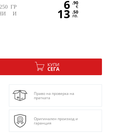
6
.90
€
250 ГР
13
.50
НИ И
лв.
КУПИ
СЕГА
Право на проверка на
пратката
Оригинален произход и
гаранция