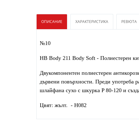
ОПИСАНИЕ
ХАРАКТЕРИСТИКА
РЕВЮТА
№10
HB Body 211 Body Soft - Полиестерен ки
Двукомпонентен полиестерен антикорози
дървени повърхности. Преди употреба ра
шлайфана сухо с шкурка P 80-120 и създ
Цвят: жълт. - H082