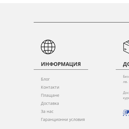
ИНФОРМАЦИЯ
Д
Без
Блог
лв.
Контакти
Дос
Плащане
кур
Доставка
За нас
Гаранционни условия