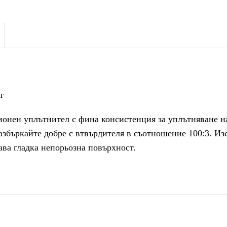
т
онен уплътнител с фина консистенция за уплътняване н
збъркайте добре с втвърдителя в съотношение 100:3. Изсъ
ава гладка непорьозна повърхност.