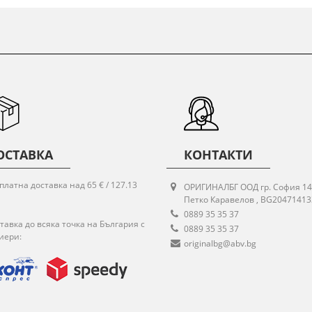
ОСТАВКА
КОНТАКТИ
платна доставка над 65 € / 127.13
ОРИГИНАЛБГ ООД гр. София 14
Петко Каравелов , BG20471413
0889 35 35 37
тавка до всяка точка на България с
0889 35 35 37
иери:
originalbg@abv.bg