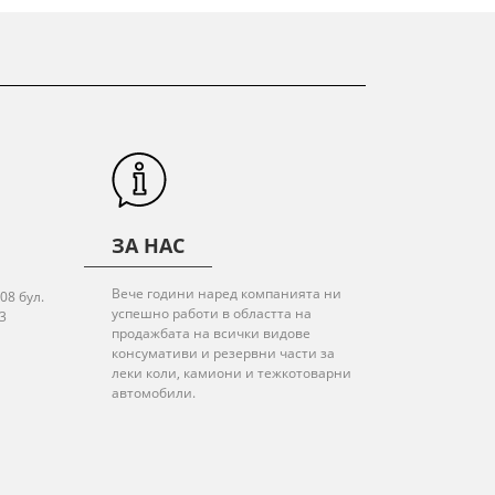
ЗА НАС
Вече години наред компанията ни
08 бул.
успешно работи в областта на
3
продажбата на всички видове
консумативи и резервни части за
леки коли, камиони и тежкотоварни
автомобили.