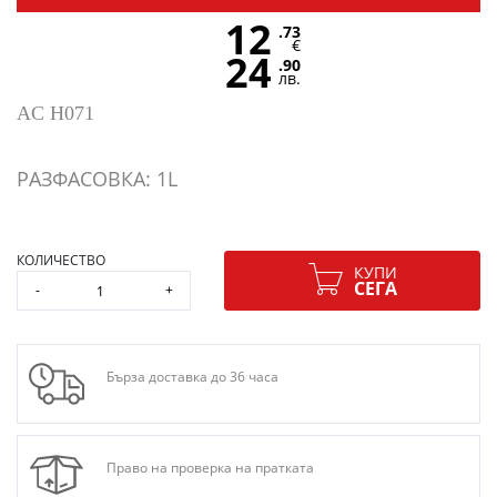
12
.73
€
24
.90
лв.
AC H071
РАЗФАСОВКА: 1L
КОЛИЧЕСТВО
КУПИ
СЕГА
-
+
Бърза доставка до 36 часа
Право на проверка на пратката