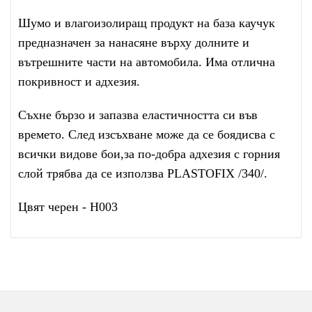
Шумо и влагоизолиращ продукт на база каучук
предназначен за нанасяне върху долните и
вътрешните части на автомобила. Има отлична
покривност и адхезия.
Съхне бързо и запазва еластичността си във
времето. След изсъхване може да се боядисва с
всички видове бои,за по-добра адхезия с горния
слой трябва да се използва PLASTOFIX /340/.
Цвят черен - H003