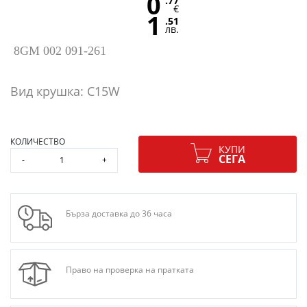
0
.77
€
1
.51
лв.
8GM 002 091-261
Вид крушка: C15W
КОЛИЧЕСТВО
КУПИ
СЕГА
-
+
Бърза доставка до 36 часа
Право на проверка на пратката