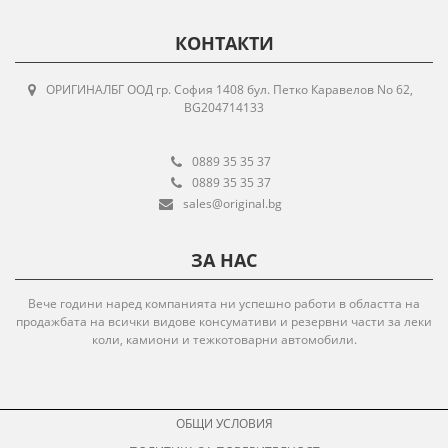
КОНТАКТИ
ОРИГИНАЛБГ ООД гр. София 1408 бул. Петко Каравелов No 62,
BG204714133
0889 35 35 37
0889 35 35 37
sales@original.bg
ЗА НАС
Вече години наред компанията ни успешно работи в областта на
продажбата на всички видове консумативи и резервни части за леки
коли, камиони и тежкотоварни автомобили.
ОБЩИ УСЛОВИЯ