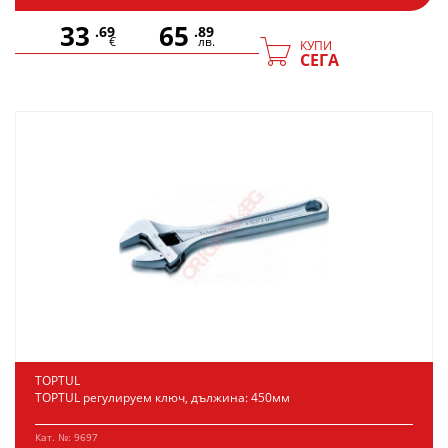
33
65
.69
.89
€
лв.
КУПИ
СЕГА
TOPTUL
TOPTUL регулируем ключ, дължина: 450мм
Кат. №: 9697