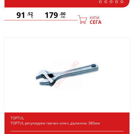
91
179
.52
.00
€
лв.
КУПИ
СЕГА
TOPTUL
TOPTUL регулируем гаечен ключ, дължина: 380мм