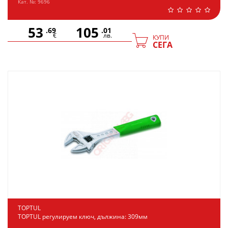
Кат. №: 9696
53
105
.69
.01
€
лв.
КУПИ
СЕГА
TOPTUL
TOPTUL регулируем ключ, дължина: 309мм