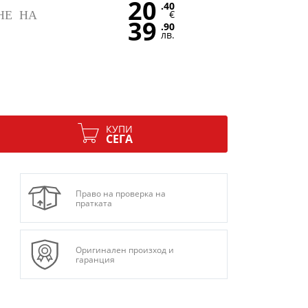
20
.40
€
НЕ НА
39
.90
лв.
КУПИ
СЕГА
Право на проверка на
пратката
Оригинален произход и
гаранция