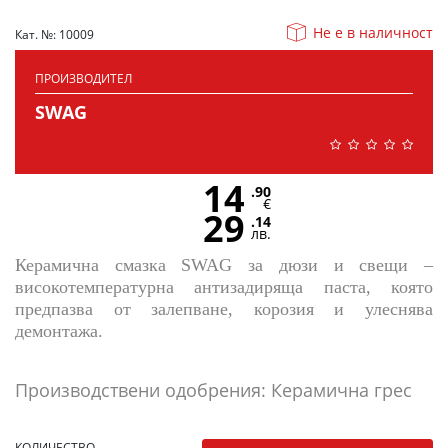
Не е в наличност
Кат. №: 10009
ПРОИЗВОДИТЕЛ
SWAG
14
.90
€
29
.14
лв.
Керамична смазка SWAG за дюзи и свещи –
високотемпературна антизадиряща паста, която
предпазва от залепване, корозия и улеснява
демонтажа.
Производствени одобрения: Керамична грес
КОЛИЧЕСТВО