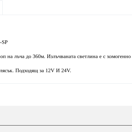
-SP
п на лъча до 360м. Излъчваната светлина е с хомогенно
лясък. Подходящ за 12V И 24V.