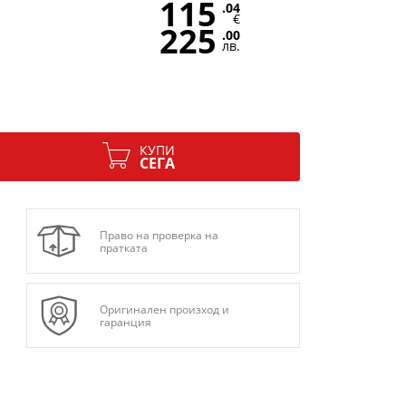
115
.04
€
225
.00
лв.
КУПИ
СЕГА
Право на проверка на
пратката
Оригинален произход и
гаранция