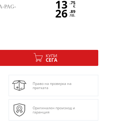
13
.75
€
-PAG-
26
.89
лв.
КУПИ
СЕГА
Право на проверка на
пратката
Оригинален произход и
гаранция