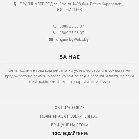
ОРИГИНАЛБГ ООД гр. София 1408 бул. Петко Каравелов ,
BG204714133
0889 35 35 37
0889 35 35 37
originalbg@abv.bg
ЗА НАС
Вече години наред компанията ни успешно работи в областта на
продажбата на всички видове консумативи и резервни части за леки
коли, камиони и тежкотоварни автомобили.
ОБЩИ УСЛОВИЯ
ПОЛИТИКА ЗА ПОВЕРИТЕЛНОСТ
ВРЪЩАНЕ НА СТОКА
ПОСЛЕДВАЙТЕ НИ: