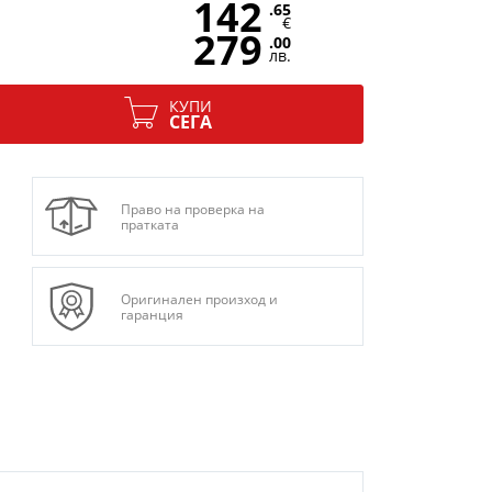
142
.65
€
279
.00
лв.
КУПИ
СЕГА
Право на проверка на
пратката
Оригинален произход и
гаранция