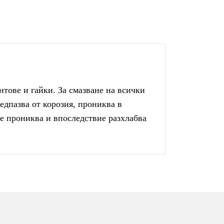
тове и гайки. За смазване на всички
едпазва от корозия, прониква в
ие прониква и впоследствие разхлабва