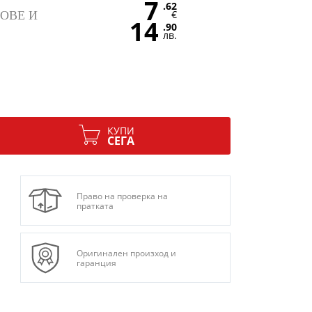
7
.62
€
ОВЕ И
14
.90
лв.
КУПИ
СЕГА
Право на проверка на
пратката
Оригинален произход и
гаранция