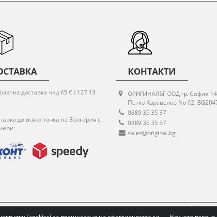
ОСТАВКА
КОНТАКТИ
платна доставка над 65 € / 127.13
ОРИГИНАЛБГ ООД гр. София 14
Петко Каравелов No 62, BG204
0889 35 35 37
тавка до всяка точка на България с
0889 35 35 37
иери:
sales@original.bg
НОСТ
ВРЪЩАНЕ НА СТОКА
ПОСЛЕДВАЙТЕ НИ:
исквитки (cookies) за повишаване на ефективността си.
Научете повече