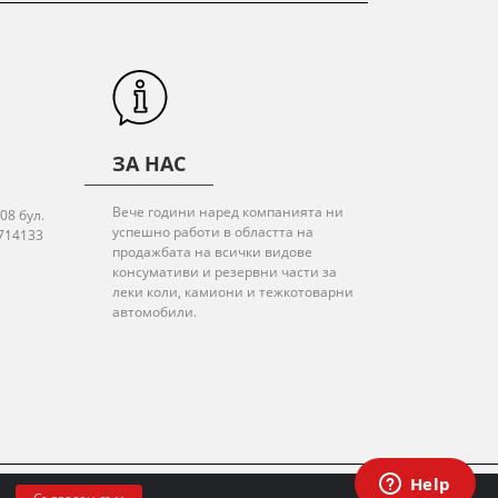
ЗА НАС
Вече години наред компанията ни
08 бул.
успешно работи в областта на
714133
продажбата на всички видове
консумативи и резервни части за
леки коли, камиони и тежкотоварни
автомобили.
© 2020 All rights reserved.