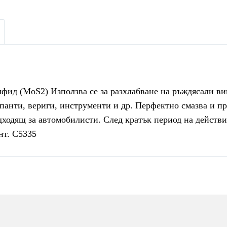
ид (MoS2) Използва се за разхлабване на ръждясали вин
панти, вериги, инструменти и др. Перфектно смазва и пр
дходящ за автомобилисти. След кратък период на действ
нт. C5335