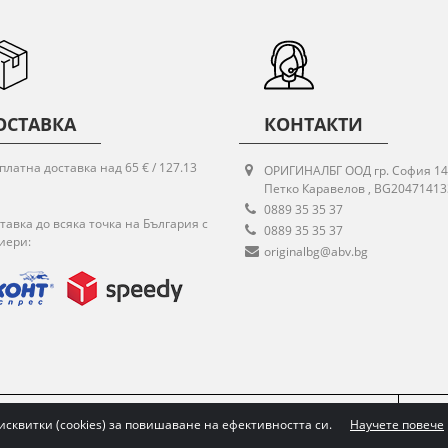
ОСТАВКА
КОНТАКТИ
платна доставка над 65 € / 127.13
ОРИГИНАЛБГ ООД гр. София 14
Петко Каравелов , BG20471413
0889 35 35 37
тавка до всяка точка на България с
0889 35 35 37
иери:
originalbg@abv.bg
НОСТ
ВРЪЩАНЕ НА СТОКА
ПОСЛЕДВАЙТЕ НИ:
исквитки (cookies) за повишаване на ефективността си.
Научете повече