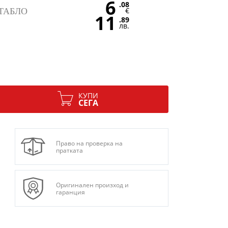
6
.08
€
ТАБЛО
11
.89
лв.
КУПИ
СЕГА
Право на проверка на
пратката
Оригинален произход и
гаранция