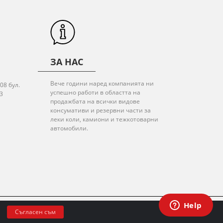
ЗА НАС
Вече години наред компанията ни
08 бул.
успешно работи в областта на
3
продажбата на всички видове
консумативи и резервни части за
леки коли, камиони и тежкотоварни
автомобили.
© 2020 All rights reserved.
Съгласен съм