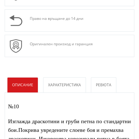
Право на връщане до 14 дни
Оригинален произход и гаранция
ОПИСАНИЕ
ХАРАКТЕРИСТИКА
РЕВЮТА
№10
Изглажда драскотини и груби петна по стандартни
бои.Покрива увредените слоеве боя и премахва
драскотини. Изкоренява корозирали петна в боята,