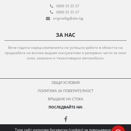
0889 35 35 37
0889 35 35 37
originalbg@abv.bg
ЗА НАС
Вече години наред компанията ни успешно работи в областта на
продажбата на всички видове консумативи и резервни части за леки
коли, камиони и тежкотоварни автомобили.
ОБЩИ УСЛОВИЯ
ПОЛИТИКА ЗА ПОВЕРИТЕЛНОСТ
ВРЪЩАНЕ НА СТОКА
ПОСЛЕДВАЙТЕ НИ:
Този сайт използва бисквитки (cookies) за повишаване на