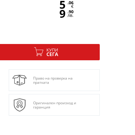
5
.06
€
9
.90
лв.
КУПИ
СЕГА
Право на проверка на
пратката
Оригинален произход и
гаранция