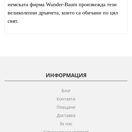
немската фирма Wunder-Baum произвежда тези
великолепни дръвчета, които са обичани по цял
свят.
ИНФОРМАЦИЯ
Блог
Контакти
Плащане
Доставка
За нас
Гаранционни условия