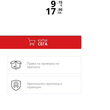
9
.15
€
17
.90
лв.
КУПИ
СЕГА
Право на проверка на
пратката
Оригинален произход и
гаранция