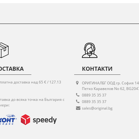
ОСТАВКА
КОНТАКТИ
платна доставка над 65 € / 127.13
ОРИГИНАЛБГ ООД гр. София 14
Петко Каравелов No 62, BG204
0889 35 35 37
тавка до всяка точка на България с
0889 35 35 37
иери:
sales@original.bg