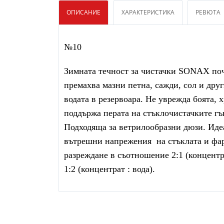
ОПИСАНИЕ
ХАРАКТЕРИСТИКА
РЕВЮТА
№10
Зимната течност за чистачки SONAX почи
премахва мазни петна, сажди, сол и дру
водата в резервоара. Не уврежда боята, 
поддържа перата на стъклочистачките гъ
Подходяща за ветрилообразни дюзи. Иде
вътрешни напрежения на стъклата и фаро
разреждане в съотношение 2:1 (концентр
1:2 (концентрат : вода).