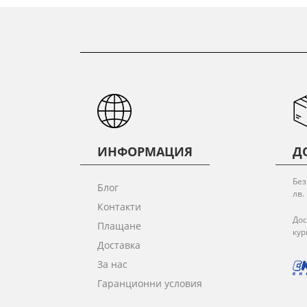
ИНФОРМАЦИЯ
Д
Без
Блог
лв.
Контакти
Дос
Плащане
кур
Доставка
За нас
Гаранционни условия