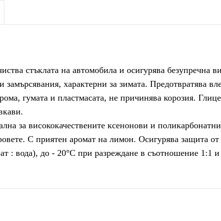
ства стъклата на автомобила и осигурява безупречна ви
ги замърсявания, характерни за зимата. Предотвратява вл
хрома, гумата и пластмасата, не причинява корозия. Глице
вкави.
ална за висококачествените ксенонови и поликарбонатни
вете. С приятен аромат на лимон. Осигурява защита от 
ат : вода), до - 20°С при разреждане в съотношение 1:1 