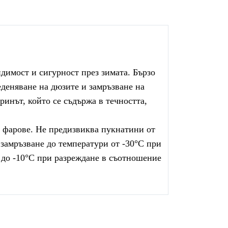
димост и сигурност през зимата. Бързо
еденяване на дюзите и замръзване на
ринът, който се съдържа в течността,
 фарове. Не предизвиква пукнатини от
замръзване до температури от -30°С при
и до -10°С при разреждане в съотношение