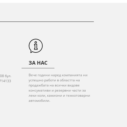
ЗА НАС
Вече години наред компанията ни
08 бул.
успешно работи в областта на
714133
продажбата на всички видове
консумативи и резервни части за
леки коли, камиони и тежкотоварни
автомобили.