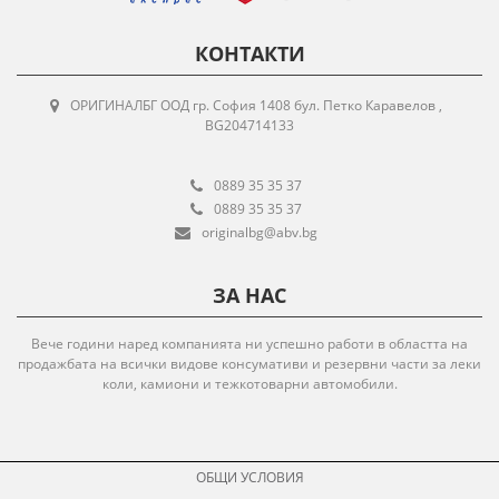
КОНТАКТИ
ОРИГИНАЛБГ ООД гр. София 1408 бул. Петко Каравелов ,
BG204714133
0889 35 35 37
0889 35 35 37
originalbg@abv.bg
ЗА НАС
Вече години наред компанията ни успешно работи в областта на
продажбата на всички видове консумативи и резервни части за леки
коли, камиони и тежкотоварни автомобили.
ОБЩИ УСЛОВИЯ