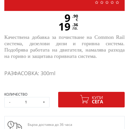
9
.90
€
19
.36
лв.
Качествена добавка за почистване на Common Rail
система, дизелови дюзи и горивна система.
Подобрява работата на двигателя, намалява разхода
на гориво и защитава горивната система.
РАЗФАСОВКА: 300ml
КОЛИЧЕСТВО
КУПИ
СЕГА
-
+
Бърза доставка до 36 часа