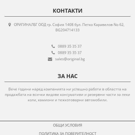
КОНТАКТИ
ОРИГИНАЛБГ ООД гр. София 1408 бул. Петко Каравелов No 62,
BG204714133
0889 35 35 37
0889 35 35 37
sales@original.bg
ЗА НАС
Вече години наред компанията ни успешно работи в областта на
продажбата на всички видове консумативи и резервни части за леки
коли, камиони и тежкотоварни автомобили.
ОБЩИ УСЛОВИЯ
ПОЛИТИКА ЗА ПОВЕРИТЕЛНОСТ