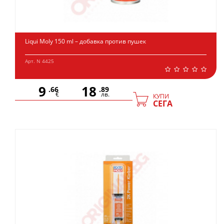
Liqui Moly 150 ml – добавка против пушек
Арт. N 4425
9
18
.66
.89
€
лв.
КУПИ
СЕГА