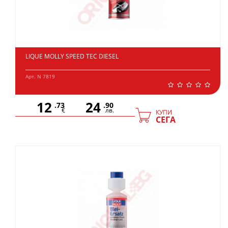
LIQUE MOLLY SPEED TEC DIESEL
Арт. N 7819
12
24
.73
.90
€
лв.
КУПИ
СЕГА