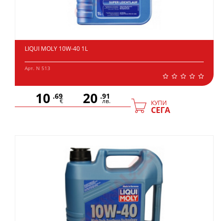
LIQUI MOLY 10W-40 1L
Арт. N 513
10
20
.69
.91
€
лв.
КУПИ
СЕГА