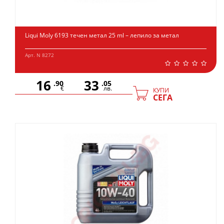
Liqui Moly 6193 течен метал 25 ml – лепило за метал
Арт. N 8272
16
33
.90
.05
€
лв.
КУПИ
СЕГА