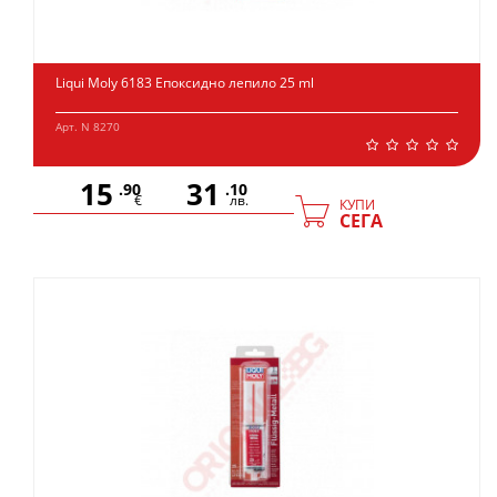
Liqui Moly 6183 Епоксидно лепило 25 ml
Арт. N 8270
15
31
.90
.10
€
лв.
КУПИ
СЕГА