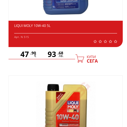
LIQUI MOLY 10W-40 5L
Арт. N 515
47
93
.90
.68
€
лв.
КУПИ
СЕГА