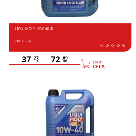
LIQUI MOLY 10W-40 4L
Арт. N 514
37
72
.27
.89
€
лв.
КУПИ
СЕГА