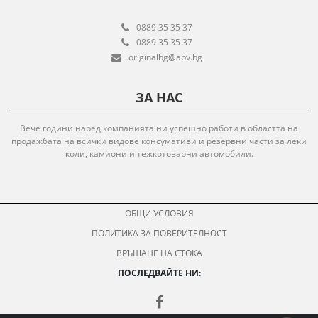
0889 35 35 37
0889 35 35 37
originalbg@abv.bg
ЗА НАС
Вече години наред компанията ни успешно работи в областта на
продажбата на всички видове консумативи и резервни части за леки
коли, камиони и тежкотоварни автомобили.
ОБЩИ УСЛОВИЯ
ПОЛИТИКА ЗА ПОВЕРИТЕЛНОСТ
ВРЪЩАНЕ НА СТОКА
ПОСЛЕДВАЙТЕ НИ: