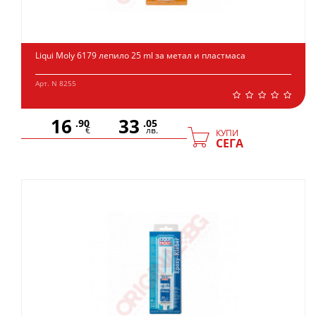
Liqui Moly 6179 лепило 25 ml за метал и пластмаса
Арт. N 8255
16
33
.90
.05
€
лв.
КУПИ
СЕГА