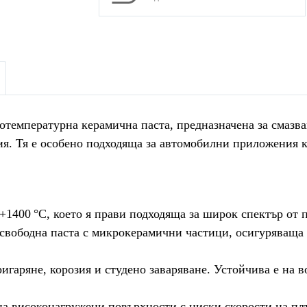
отемпературна керамична паста, предназначена за смазв
ия. Тя е особено подходяща за автомобилни приложения 
 +1400 °C, което я прави подходяща за широк спектър от
свободна паста с микрокерамични частици, осигуряваща 
игаряне, корозия и студено заваряване. Устойчива е на в
на високонагружени повърхности с ниски скорости на пл