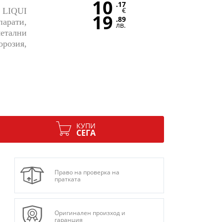
10
.17
€
а LIQUI
19
.89
парати,
лв.
метални
озия,
КУПИ
СЕГА
Право на проверка на
пратката
Оригинален произход и
гаранция