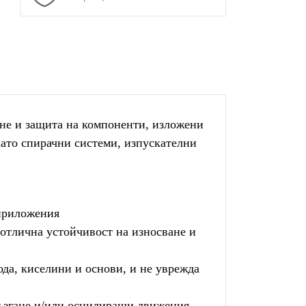
ане и защита на компоненти, изложени
като спирачни системи, изпускателни
 приложения
отлична устойчивост на износване и
ода, киселини и основи, и не уврежда
ъзгане и/или осцилиращи движения,