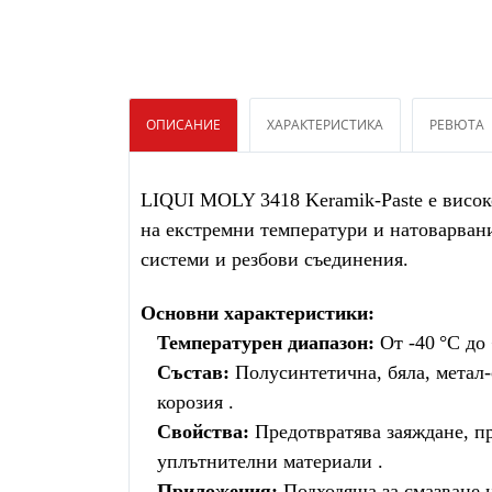
ОПИСАНИЕ
ХАРАКТЕРИСТИКА
РЕВЮТА
LIQUI MOLY 3418 Keramik-Paste е висок
на екстремни температури и натоварван
системи и резбови съединения.
Основни характеристики:
Температурен диапазон:
От -40 °C до
Състав:
Полусинтетична, бяла, метал-
корозия .
Свойства:
Предотвратява заяждане, пр
уплътнителни материали .
Приложения:
Подходяща за смазване 