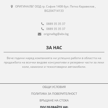
ОРИГИНАЛБГ ООД гр. София 1408 бул. Петко Каравелов ,
BG204714133
0889 35 35 37
0889 35 35 37
originalbg@abv.bg
ЗА НАС
Вече години наред компанията ни успешно работи в областта на
продажбата на всички видове консумативи и резервни части за леки
коли, камиони и тежкотоварни автомобили.
ОБЩИ УСЛОВИЯ
ПОЛИТИКА ЗА ПОВЕРИТЕЛНОСТ
ВРЪЩАНЕ НА СТОКА
ПОСЛЕДВАЙТЕ НИ: