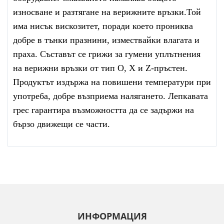
износване и разтягане на верижните връзки.Той
има нисък вискозитет, поради което прониква
добре в тънки празнини, измествайки влагата и
праха. Съставът се грижи за гумени уплътнения
на верижни връзки от тип O, X и Z-пръстен.
Продуктът издържа на повишени температури при
употреба, добре възприема налягането. Лепкавата
грес гарантира възможността да се задържи на
бързо движещи се части.
ИНФОРМАЦИЯ