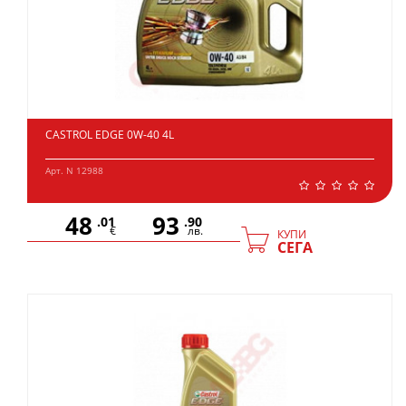
CASTROL EDGE 0W-40 4L
Арт. N 12988
48
93
.01
.90
€
лв.
КУПИ
СЕГА