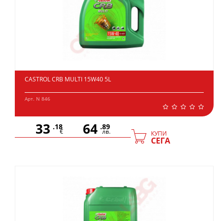
CASTROL CRB MULTI 15W40 5L
Арт. N 846
33
64
.18
.89
€
лв.
КУПИ
СЕГА