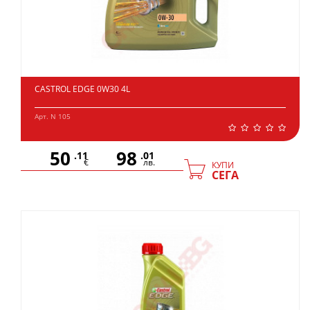
CASTROL EDGE 0W30 4L
Арт. N 105
50
98
.11
.01
€
лв.
КУПИ
СЕГА