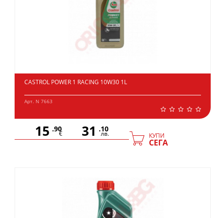
CASTROL POWER 1 RACING 10W30 1L
Арт. N 7663
15
31
.90
.10
€
лв.
КУПИ
СЕГА