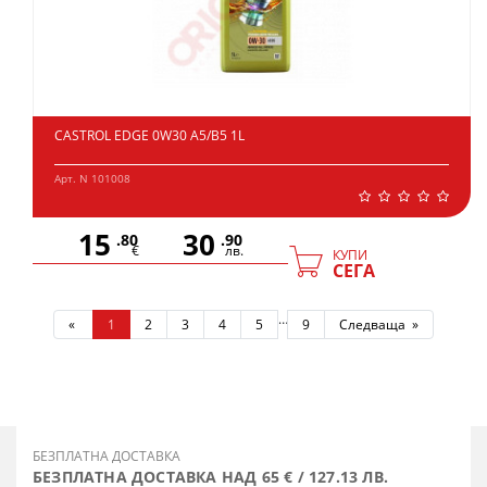
CASTROL EDGE 0W30 A5/B5 1L
Арт. N 101008
15
30
.80
.90
€
лв.
КУПИ
СЕГА
…
«
1
2
3
4
5
9
Следваща »
БЕЗПЛАТНА ДОСТАВКА
БЕЗПЛАТНА ДОСТАВКА НАД 65 € / 127.13 ЛВ.