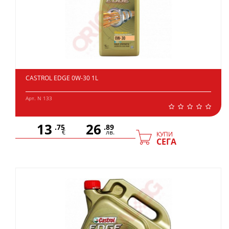
CASTROL EDGE 0W-30 1L
Арт. N 133
13
26
.75
.89
€
лв.
КУПИ
СЕГА