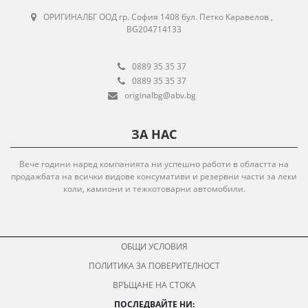
ОРИГИНАЛБГ ООД гр. София 1408 бул. Петко Каравелов ,
BG204714133
0889 35 35 37
0889 35 35 37
originalbg@abv.bg
ЗА НАС
Вече години наред компанията ни успешно работи в областта на
продажбата на всички видове консумативи и резервни части за леки
коли, камиони и тежкотоварни автомобили.
ОБЩИ УСЛОВИЯ
ПОЛИТИКА ЗА ПОВЕРИТЕЛНОСТ
ВРЪЩАНЕ НА СТОКА
ПОСЛЕДВАЙТЕ НИ: