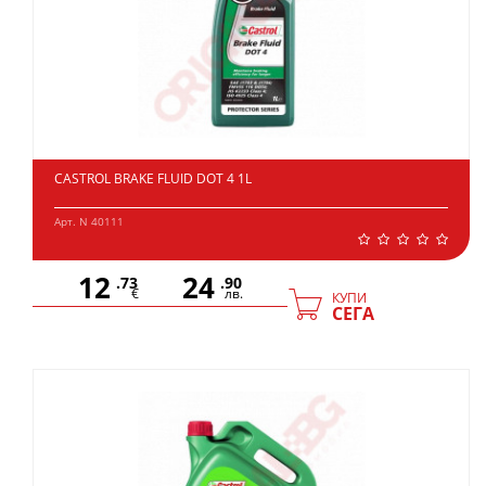
CASTROL BRAKE FLUID DOT 4 1L
Арт. N 40111
12
24
.73
.90
€
лв.
КУПИ
СЕГА