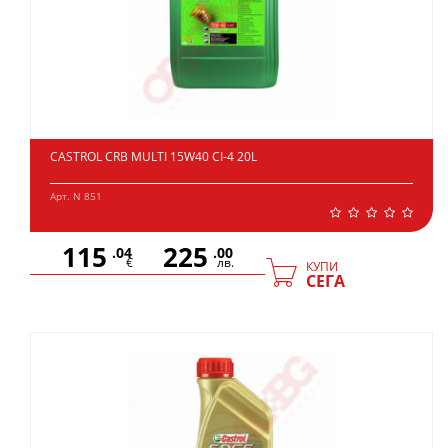
CASTROL CRB MULTI 15W40 CI-4 20L
Арт. N 851
115
225
.04
.00
€
лв.
КУПИ
СЕГА