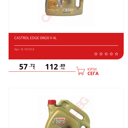
CASTROL EDGE 0W20 V 4L
Арт. N 101014
57
112
.72
.89
€
лв.
КУПИ
СЕГА