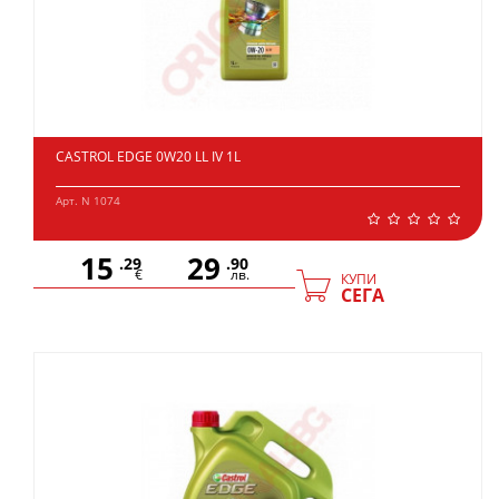
CASTROL EDGE 0W20 LL IV 1L
Арт. N 1074
15
29
.29
.90
€
лв.
КУПИ
СЕГА