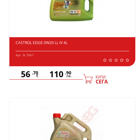
CASTROL EDGE 0W20 LL IV 4L
Арт. N 7661
56
110
.70
.90
€
лв.
КУПИ
СЕГА