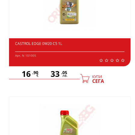
CASTROL EDGE 0W20 C5 1L
Арт. N 101005
16
33
.90
.05
€
лв.
КУПИ
СЕГА