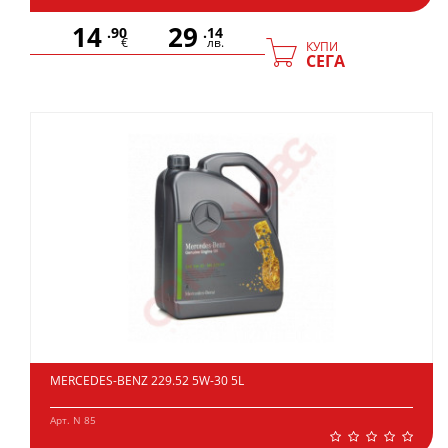
14
29
.90
.14
€
лв.
КУПИ
СЕГА
MERCEDES-BENZ 229.52 5W-30 5L
Арт. N 85