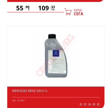
55
109
.90
.33
€
лв.
КУПИ
СЕГА
MERCEDES-BENZ 345.0 1L
Арт. N 902