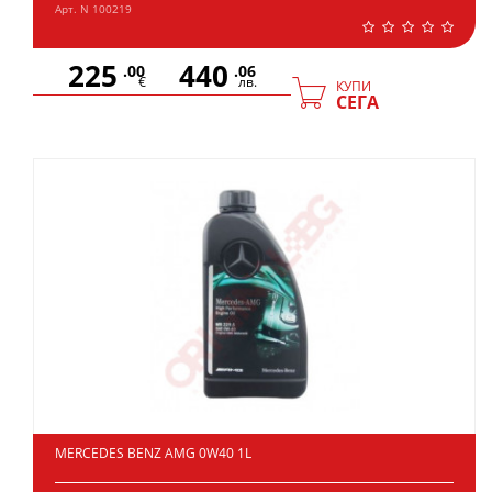
Арт. N 100219
225
440
.00
.06
€
лв.
КУПИ
СЕГА
MERCEDES BENZ AMG 0W40 1L