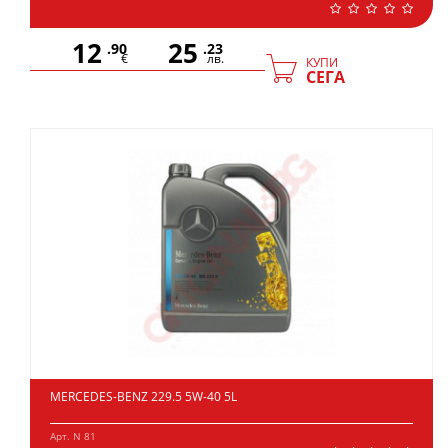
12
25
.90
.23
€
лв.
КУПИ
СЕГА
MERCEDES-BENZ 229.5 5W-40 5L
Арт. N 81