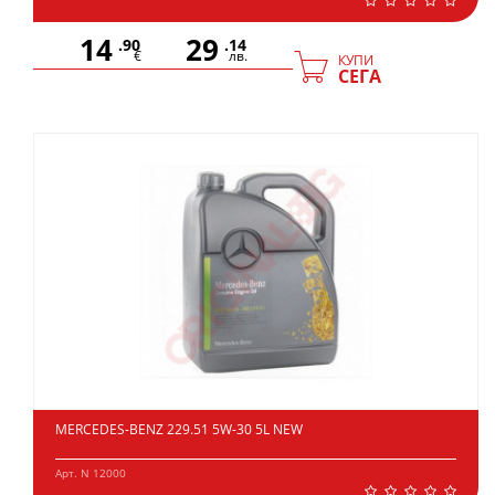
14
29
.90
.14
€
лв.
КУПИ
СЕГА
MERCEDES-BENZ 229.51 5W-30 5L NEW
Арт. N 12000