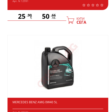
Арт. N 12991
25
50
.90
.66
€
лв.
КУПИ
СЕГА
MERCEDES BENZ AMG 0W40 5L