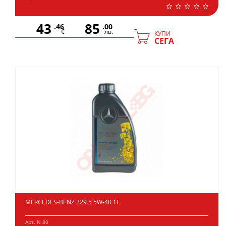
43
85
.46
.00
€
лв.
КУПИ
СЕГА
MERCEDES-BENZ 229.5 5W-40 1L
Арт. N 80