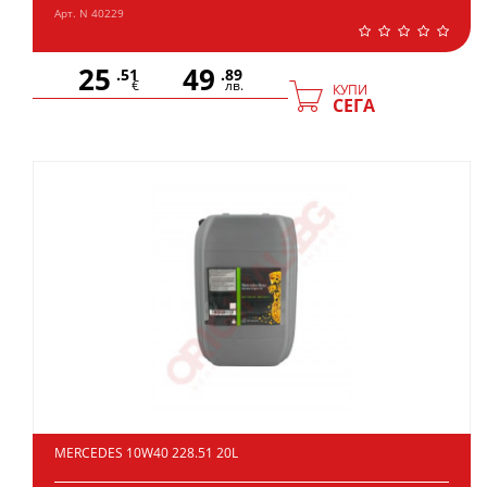
Арт. N 40229
25
49
.51
.89
€
лв.
КУПИ
СЕГА
MERCEDES 10W40 228.51 20L