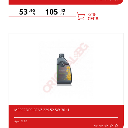
53
105
.90
.42
€
лв.
КУПИ
СЕГА
MERCEDES-BENZ 229.52 5W-30 1L
Арт. N 83