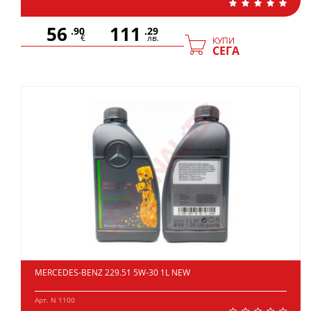
56
111
.90
.29
€
лв.
КУПИ
СЕГА
MERCEDES-BENZ 229.51 5W-30 1L NEW
Арт. N 1100