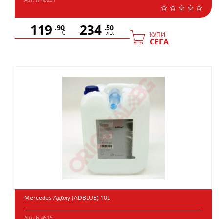
Арт. N 40231
119
234
.90
.50
€
лв.
КУПИ
СЕГА
Mercedes Адблу (ADBLUE) 10L
Арт. N 4515