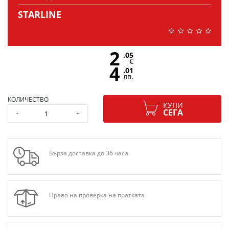
STARLINE
2
.05
€
4
.01
лв.
КОЛИЧЕСТВО
КУПИ
СЕГА
-
+
Бърза доставка до 36 часа
Право на проверка на пратката